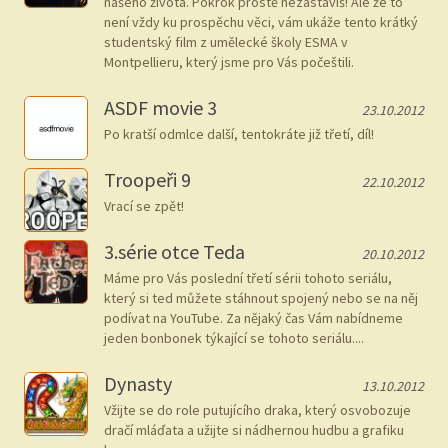
našeho života. Pokrok prostě nezastavíš! Ale že to
není vždy ku prospěchu věci, vám ukáže tento krátký
studentský film z umělecké školy ESMA v
Montpellieru, který jsme pro Vás počeštili.
ASDF movie 3
23.10.2012
Po kratší odmlce další, tentokráte již třetí, díl!
Troopeři 9
22.10.2012
Vrací se zpět!
3.série otce Teda
20.10.2012
Máme pro Vás poslední třetí sérii tohoto seriálu,
který si ted můžete stáhnout spojený nebo se na něj
podívat na YouTube. Za nějaký čas Vám nabídneme
jeden bonbonek týkající se tohoto seriálu....
Dynasty
13.10.2012
Vžijte se do role putujícího draka, který osvobozuje
dračí mláďata a užijte si nádhernou hudbu a grafiku