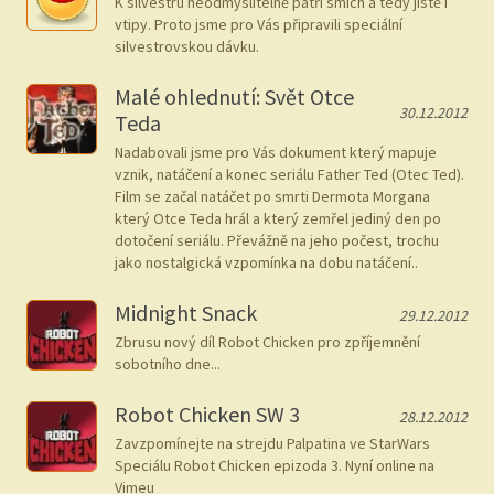
K silvestru neodmyslitelně patří smích a tedy jistě i
vtipy. Proto jsme pro Vás připravili speciální
silvestrovskou dávku.
Malé ohlednutí: Svět Otce
30.12.2012
Teda
Nadabovali jsme pro Vás dokument který mapuje
vznik, natáčení a konec seriálu Father Ted (Otec Ted).
Film se začal natáčet po smrti Dermota Morgana
který Otce Teda hrál a který zemřel jediný den po
dotočení seriálu. Převážně na jeho počest, trochu
jako nostalgická vzpomínka na dobu natáčení..
Midnight Snack
29.12.2012
Zbrusu nový díl Robot Chicken pro zpříjemnění
sobotního dne...
Robot Chicken SW 3
28.12.2012
Zavzpomínejte na strejdu Palpatina ve StarWars
Speciálu Robot Chicken epizoda 3. Nyní online na
Vimeu