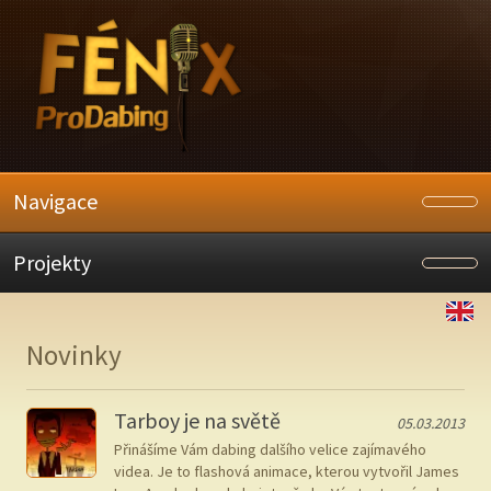
Navigace
Projekty
Novinky
Tarboy je na světě
05.03.2013
Přinášíme Vám dabing dalšího velice zajímavého
videa. Je to flashová animace, kterou vytvořil James