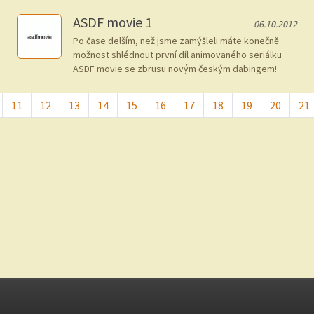
ASDF movie 1
06.10.2012
Po čase delším, než jsme zamýšleli máte konečně
možnost shlédnout první díl animovaného seriálku
ASDF movie se zbrusu novým českým dabingem!
11
12
13
14
15
16
17
18
19
20
21