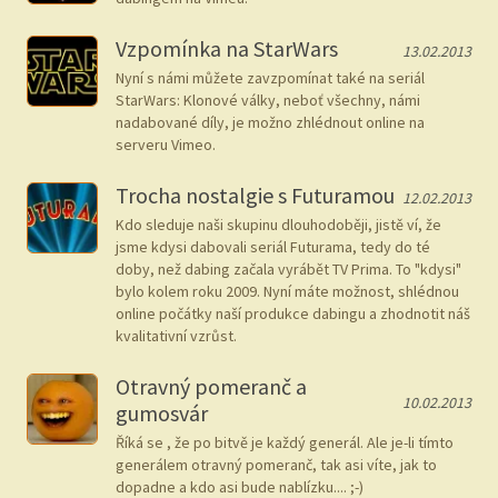
Vzpomínka na StarWars
13.02.2013
Nyní s námi můžete zavzpomínat také na seriál
StarWars: Klonové války, neboť všechny, námi
nadabované díly, je možno zhlédnout online na
serveru Vimeo.
Trocha nostalgie s Futuramou
12.02.2013
Kdo sleduje naši skupinu dlouhodoběji, jistě ví, že
jsme kdysi dabovali seriál Futurama, tedy do té
doby, než dabing začala vyrábět TV Prima. To "kdysi"
bylo kolem roku 2009. Nyní máte možnost, shlédnou
online počátky naší produkce dabingu a zhodnotit náš
kvalitativní vzrůst.
Otravný pomeranč a
10.02.2013
gumosvár
Říká se , že po bitvě je každý generál. Ale je-li tímto
generálem otravný pomeranč, tak asi víte, jak to
dopadne a kdo asi bude nablízku.... ;-)