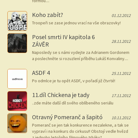
formou....
Koho zabít?
01.12.2012
Troopeři se zase jednou vrací na vše obrazovky!
Posel smrti IV kapitola 6
28.11.2012
ZÁVĚR
Naposledy se s námi vydejte za Adrianem Gordonem
a poslechněte si rozuzlení příběhu Lukáš Konvaliny....
ASDF 4
25.11.2012
Po odmlce je tu opět ASDF, v pořadí již čtvrté!
11.díl Chickena je tady
17.11.2012
..zde máte další díl svého oblíbeného seriálu
Otravný Pomeranč a šapitó
10.11.2012
Pomeranč se jen tak konkurence nezalekne, a tak se
vypraví i na konkurs do cirkusu!! Obstojí vedle hvězd
z jednoho letošního filmového trháku?