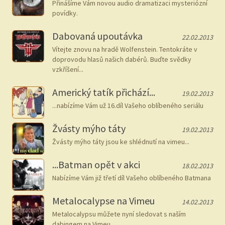
Přinášíme Vám novou audio dramatizaci mysteriózní
povídky.
Dabovaná upoutávka
22.02.2013
Vítejte znovu na hradě Wolfenstein. Tentokráte v
doprovodu hlasů našich dabérů. Buďte svědky
vzkříšení...
Americký tatík přichází...
19.02.2013
...nabízíme Vám už 16.díl Vašeho oblíbeného seriálu
Žvásty mýho táty
19.02.2013
Žvásty mýho táty jsou ke shlédnutí na vimeu...
...Batman opět v akci
18.02.2013
Nabízíme Vám již třetí díl Vašeho oblíbeného Batmana
Metalocalypse na Vimeu
14.02.2013
Metalocalypsu můžete nyní sledovat s naším
dabingem na Vimeu.