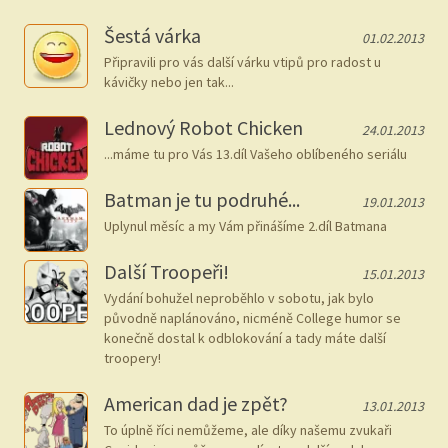
Šestá várka
01.02.2013
Připravili pro vás další várku vtipů pro radost u
kávičky nebo jen tak...
Lednový Robot Chicken
24.01.2013
...máme tu pro Vás 13.díl Vašeho oblíbeného seriálu
Batman je tu podruhé...
19.01.2013
Uplynul měsíc a my Vám přinášíme 2.díl Batmana
Další Troopeři!
15.01.2013
Vydání bohužel neproběhlo v sobotu, jak bylo
původně naplánováno, nicméně College humor se
konečně dostal k odblokování a tady máte další
troopery!
American dad je zpět?
13.01.2013
To úplně říci nemůžeme, ale díky našemu zvukaři