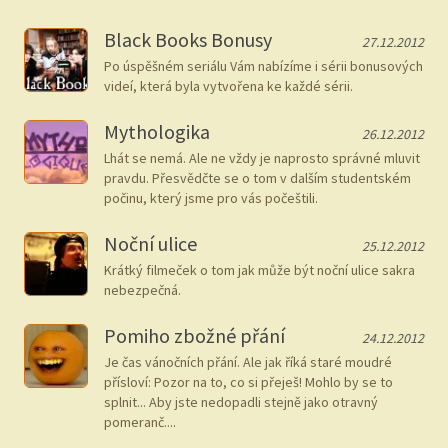
Black Books Bonusy
27.12.2012
Po úspěšném seriálu Vám nabízíme i sérii bonusových
videí, která byla vytvořena ke každé sérii.
Mythologika
26.12.2012
Lhát se nemá. Ale ne vždy je naprosto správné mluvit
pravdu. Přesvědčte se o tom v dalším studentském
počinu, který jsme pro vás počeštili.
Noční ulice
25.12.2012
Krátký filmeček o tom jak může být noční ulice sakra
nebezpečná.
Pomiho zbožné přání
24.12.2012
Je čas vánočních přání. Ale jak říká staré moudré
přísloví: Pozor na to, co si přeješ! Mohlo by se to
splnit... Aby jste nedopadli stejně jako otravný
pomeranč....