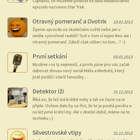
Cupidovi, se můžeme podívat na další nadabovanou
epizodu nazvanou Star Trek.
Otravný pomeranč a Ovotrix
10.01.2013
Žijeme opravdu ve skutečném světě nebo jen v
uměle vytvořené realitě? Své o tom ví nejen Neo ale i
otravný pomeranč. Záleží však vůbec na tom....? :-)
První setkání
03.01.2013
Myslíme i na ty nejmenší, a proto jsme pro vás začali
dabovat zbrusu nový seriál Máša a Medvěd, který
jistě potěší i starší fanoušky...
Detektor lži
31.12.2012
Říká se, že lež má krátké nohy a tak se často na ni
přijde. Ovšem dalo by se říct, že to je pouhá pověra a
na lež jsme krátcí my. Ale v dnešní době, máme na to
techniku ;-)
Silvestrovské vtipy
31.12.2012