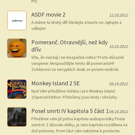
hry.
ASDF movie 2
12.10.2012
A máme tu druhý díl! Sledujte a bavte se, lajkujte a
sdílejte!
Pomeranč. Otravnější, než kdy
10.10.2012
dřív
Víte, že existují i ne-bezpečná videa? Proto důrazně
varujeme: Nespouštějte tento díl pomeranče!!!
Zvědavost se nevyplácí! Jinak se potom nedivte.
Monkey Island 2 SE
09.10.2012
Nyní Vám přinášíme češtinu i pro Monkey Island
2:Special Edition. Přeloženy jsou texty i obrázky.
Posel smrti IV kapitola 5 část 1
08.10.2012
Přinášíme vám již pátou kapitolu audiopovídky Posla
smrti IV. Z důvodu délky, je tato kapitola rozdělena na
dvě poloviny. První část vám nabízíme k poslechu.