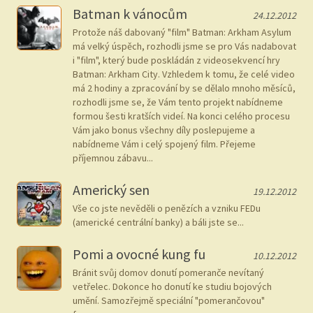
Batman k vánocům
24.12.2012
Protože náš dabovaný "film" Batman: Arkham Asylum
má velký úspěch, rozhodli jsme se pro Vás nadabovat
i "film", který bude poskládán z videosekvencí hry
Batman: Arkham City. Vzhledem k tomu, že celé video
má 2 hodiny a zpracování by se dělalo mnoho měsíců,
rozhodli jsme se, že Vám tento projekt nabídneme
formou šesti kratších videí. Na konci celého procesu
Vám jako bonus všechny díly poslepujeme a
nabídneme Vám i celý spojený film. Přejeme
příjemnou zábavu...
Americký sen
19.12.2012
Vše co jste nevěděli o penězích a vzniku FEDu
(americké centrální banky) a báli jste se...
Pomi a ovocné kung fu
10.12.2012
Bránit svůj domov donutí pomeranče nevítaný
vetřelec. Dokonce ho donutí ke studiu bojových
umění. Samozřejmě speciální "pomerančovou"