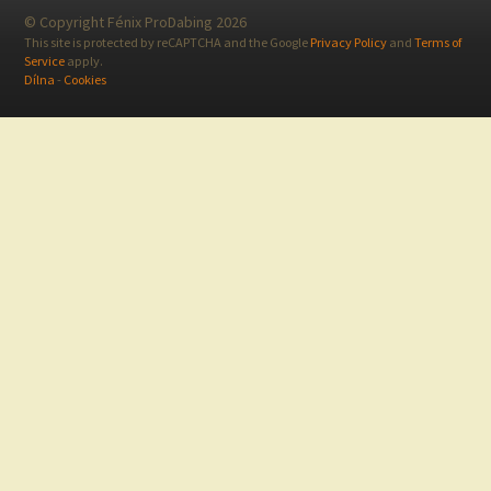
© Copyright Fénix ProDabing 2026
This site is protected by reCAPTCHA and the Google
Privacy Policy
and
Terms of
Service
apply.
Dílna
-
Cookies