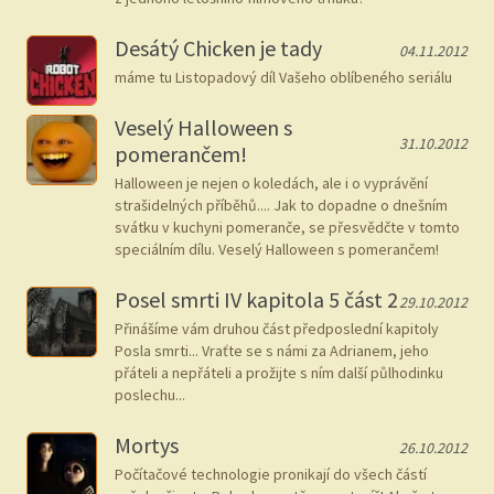
Desátý Chicken je tady
04.11.2012
máme tu Listopadový díl Vašeho oblíbeného seriálu
Veselý Halloween s
31.10.2012
pomerančem!
Halloween je nejen o koledách, ale i o vyprávění
strašidelných příběhů.... Jak to dopadne o dnešním
svátku v kuchyni pomeranče, se přesvědčte v tomto
speciálním dílu. Veselý Halloween s pomerančem!
Posel smrti IV kapitola 5 část 2
29.10.2012
Přinášíme vám druhou část předposlední kapitoly
Posla smrti... Vraťte se s námi za Adrianem, jeho
přáteli a nepřáteli a prožijte s ním další půlhodinku
poslechu...
Mortys
26.10.2012
Počítačové technologie pronikají do všech částí