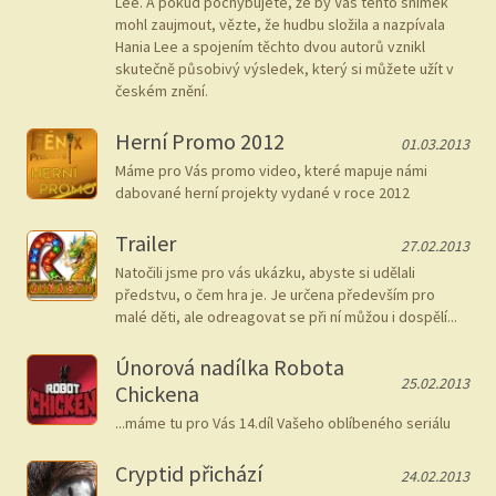
Lee. A pokud pochybujete, že by Vás tento snímek
mohl zaujmout, vězte, že hudbu složila a nazpívala
Hania Lee a spojením těchto dvou autorů vznikl
skutečně působivý výsledek, který si můžete užít v
českém znění.
Herní Promo 2012
01.03.2013
Máme pro Vás promo video, které mapuje námi
dabované herní projekty vydané v roce 2012
Trailer
27.02.2013
Natočili jsme pro vás ukázku, abyste si udělali
předstvu, o čem hra je. Je určena především pro
malé děti, ale odreagovat se při ní můžou i dospělí...
Únorová nadílka Robota
25.02.2013
Chickena
...máme tu pro Vás 14.díl Vašeho oblíbeného seriálu
Cryptid přichází
24.02.2013