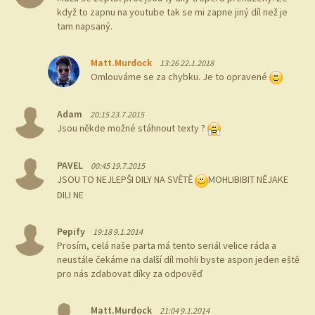
když to zapnu na youtube tak se mi zapne jiný díl než je
tam napsaný.
Matt.Murdock
13:26 22.1.2018
Omlouváme se za chybku. Je to opravené
Adam
20:15 23.7.2015
Jsou někde možné stáhnout texty ?
PAVEL
00:45 19.7.2015
JSOU TO NEJLEPŠI DILY NA SVĚTĚ
MOHLIBIBIT NĚJAKE
DILI NE
Pepify
19:18 9.1.2014
Prosím, celá naše parta má tento seriál velice ráda a
neustále čekáme na další díl mohli byste aspon jeden eště
pro nás zdabovat díky za odpověď
Matt.Murdock
21:04 9.1.2014