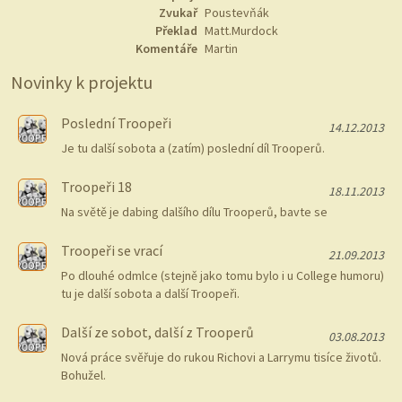
Zvukař
Poustevňák
Překlad
Matt.Murdock
Komentáře
Martin
Novinky k projektu
Poslední Troopeři
14.12.2013
Je tu další sobota a (zatím) poslední díl Trooperů.
Troopeři 18
18.11.2013
Na světě je dabing dalšího dílu Trooperů, bavte se
Troopeři se vrací
21.09.2013
Po dlouhé odmlce (stejně jako tomu bylo i u College humoru)
tu je další sobota a další Troopeři.
Další ze sobot, další z Trooperů
03.08.2013
Nová práce svěřuje do rukou Richovi a Larrymu tisíce životů.
Bohužel.