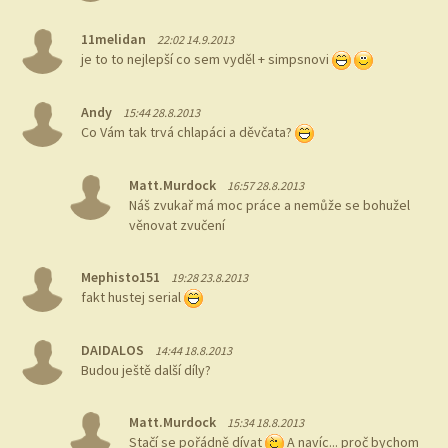
11melidan
22:02 14.9.2013
je to to nejlepší co sem vyděl + simpsnovi
Andy
15:44 28.8.2013
Co Vám tak trvá chlapáci a děvčata?
Matt.Murdock
16:57 28.8.2013
Náš zvukař má moc práce a nemůže se bohužel
věnovat zvučení
Mephisto151
19:28 23.8.2013
fakt hustej serial
DAIDALOS
14:44 18.8.2013
Budou ještě další díly?
Matt.Murdock
15:34 18.8.2013
Stačí se pořádně dívat
A navíc... proč bychom