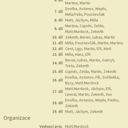
6. díl
Martina, Martin
Dvořka, Astonov, Mephi,
7. díl
Méla/Felix, Poustevňák
8. díl
Matt, Jáchym, Méla
Martina, Cupido, Zelda,
9. díl
Matt.Murdock, Zekinth
10. díl
Zekinth, Beren, Lubas, Martin
11. díl
Méla, Poustevňák, Martin, Martina
12. díl
Cent, Ligy, Martin, Elfi, Matt
13. díl
Méla, Hanz, Elfi
Beren, Lubas, Martin, Gabryš,
14. díl
Treta, Zekinth
15. díl
Cupido, Zelda, Martin, Zekinth
Dvořka, Astonov, Fík, Světluška,
16. díl
Byzy, Matt.Murdock
Matt.Murdock, Jáchym, Elfi,
17. díl
Lineral, Martin, Zekinth, Vox
Dvořka, Astonov, Mephi, Pedro,
18. díl
Zekinth
19. díl
Matt, Jáchym, Zekinth
Organizace
Vedoucí proj.
Matt.Murdock