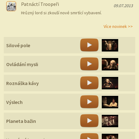
Patnáctí Troopeři
09.07.2013
Hrůzný lord si zkouší nové smrtící vybavení.
Více novinek >>
Silové pole
Ovládání mysli
Roznáška kávy
Výslech
Planeta bažin