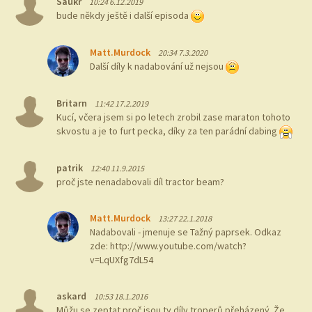
Saukr
10:24 6.12.2019
bude někdy ještě i další episoda
Matt.Murdock
20:34 7.3.2020
Další díly k nadabování už nejsou
Britarn
11:42 17.2.2019
Kucí, včera jsem si po letech zrobil zase maraton tohoto
skvostu a je to furt pecka, díky za ten parádní dabing
patrik
12:40 11.9.2015
proč jste nenadabovali díl tractor beam?
Matt.Murdock
13:27 22.1.2018
Nadabovali - jmenuje se Tažný paprsek. Odkaz
zde: http://www.youtube.com/watch?
v=LqUXfg7dL54
askard
10:53 18.1.2016
Můžu se zeptat proč jsou ty díly troperů přeházený. Že