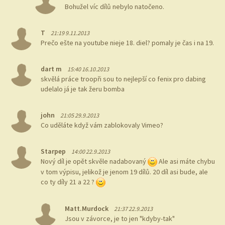
Bohužel víc dílů nebylo natočeno.
T
21:19 9.11.2013
Prečo ešte na youtube nieje 18. diel? pomaly je čas i na 19.
dart m
15:40 16.10.2013
skvělá práce troopři sou to nejlepší co fenix pro dabing
udelalo já je tak žeru bomba
john
21:05 29.9.2013
Co uděláte když vám zablokovaly Vimeo?
Starpep
14:00 22.9.2013
Nový díl je opět skvěle nadabovaný
Ale asi máte chybu
v tom výpisu, jelikož je jenom 19 dílů. 20 díl asi bude, ale
co ty díly 21 a 22 ?
Matt.Murdock
21:37 22.9.2013
Jsou v závorce, je to jen "kdyby-tak"