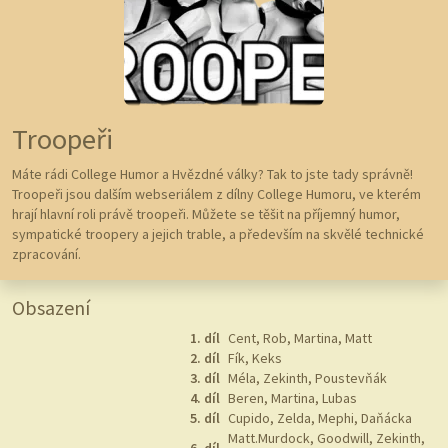
Troopeři
Máte rádi College Humor a Hvězdné války? Tak to jste tady správně!
Troopeři jsou dalším webseriálem z dílny College Humoru, ve kterém
hrají hlavní roli právě troopeři. Můžete se těšit na příjemný humor,
sympatické troopery a jejich trable, a především na skvělé technické
zpracování.
Obsazení
1. díl
Cent, Rob, Martina, Matt
2. díl
Fík, Keks
3. díl
Méla, Zekinth, Poustevňák
4. díl
Beren, Martina, Lubas
5. díl
Cupido, Zelda, Mephi, Daňácka
Matt.Murdock, Goodwill, Zekinth,