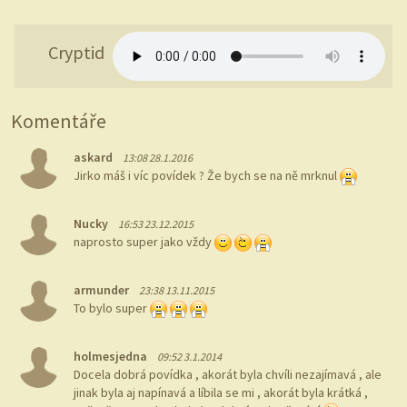
Cryptid
Komentáře
askard
13:08 28.1.2016
Jirko máš i víc povídek ? Že bych se na ně mrknul
Nucky
16:53 23.12.2015
naprosto super jako vždy
armunder
23:38 13.11.2015
To bylo super
holmesjedna
09:52 3.1.2014
Docela dobrá povídka , akorát byla chvíli nezajímavá , ale
jinak byla aj napínavá a líbila se mi , akorát byla krátká ,