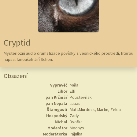
Cryptid
Mysteriózní audio dramatizace povídky z vesnického prostředí, kterou
napsal fanoušek Jiří Schön.
Obsazení
Vypravěč
Méla
Libor
Elfi
pan Krčmář
Poustevňák
pan Nepala
Lubas
Štamgasti
Matt.Murdock, Martin, Zelda
Hospodský
Zady
Michal
Dvořka
Moderátor
Meonys
Moderátorka
Pájulka