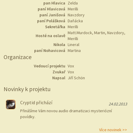
pan Hlavica
Zelda
paní Hlavicová
Merilli
paní Janišová
Navzdory
paní Polášková
Daňácka
Sekretářka
Merilli
Matt.Murdock, Martin, Navzdory,
Hosté na oslavě
Merilli
Nikola
Lineral
paní Nohavicová
Martina
Organizace
Vedoucí projektu
Vox
Zvukař
Vox
Napsal
Jiří Schön
Novinky k projektu
Cryptid přichází
24.02.2013
Přinášíme Vám novou audio dramatizaci mysteriózní
povídky.
Více novinek >>