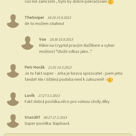
což mě zamrzelo , bylo by dobré pokračování
TheSniper
18:16 15.9.2013
de to možem stiahnut
Vox
18:36 15.9.2013
Klikni na Cryptid pravým tlačítkem a vyber
možnost "Uložit odkaz jako..."
Petr Horák
21:01 14.3.2013
Je to fakt super - Jirka je bezva spisovatel - jsem jeho
fanda!! Ale i tištěná podoba není k zahození!! :-
Luvík
17:27 3.3.2013
Fakt dobrá povídka.něco pro volnou chvíly.díky
Stan307
00:27 27.2.2013
Super povídka. Napínavá.