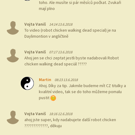
toho. Ale musíte si pár měsíců počkat. Zvukaři
mají plno
Vojta Vaniš
14:14 13.6.2018
To video (robot chicken walking dead special) je na
Daylimontion v angličtině
Vojta Vaniš
07:17 13.6.2018
Ahoj jen se chci zeptat jestli byste nadabovali Robot
chicken walking dead speciál ?????
Martin
08:23 13.6.2018
Ahoj. Díky za tip. Jakmile budeme mít CZ titulky a
kvalitní video, tak se do toho můžeme pomalu
pustit
Vojta Vaniš
18:16 12.6.2018
ahoj jste super, kdy nadabujete další robot chicken
?????????????, děkuju