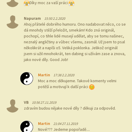
Díky moc za vaší práci
Napuram
15:50 2.2.2020
Ahoj přátelé dobrého humoru. Ono nadabovat něco, co se
dá mnohdy stěží přeložit, smekám! Kdo zná originál,
pochopí, co tihle lidé musejí udělat, aby se tomu našinec,
neznalý angličtiny a vůbec všemu, zasmál. Už jsem to psal
několikrát a napíši o5. Veliká poklonka. Jelikož originál
jsem si užil mnohokrát, ten dabing si užívám zase a znova,
jako nové díly. Good Job!
Martin
17:38 2.2.2020
Moc a moc děkujeme. Takové komenty velmi
potěší a motivují k další práci
VB
10:56 27.11.2019
zdravím budou nějake nové díly ? děkuji za odpověd.
Martin
21:04 27.11.2019
Nové??? Jedeme popořadě....