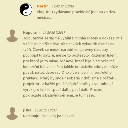
Martin
18:42 12.6.2018
Ahoj. RCH vydáváme pravidelně jednou za dva
měsíce...
Napuram
14:20 16.7.2017
Jojo, tenhle seriál mě vytáhl z mnoha sraček a dokázal mi i
v těch nejhorších životních chvílích vykouzlit úsměv na
tváři. Člověk se musel narodit ve správný čas, aby
pochopil tu satyru, mě se to poštěstilo. Rozumím lidem,
pro které je to mimo, leč neví, která bije. Samozřejmě
komerční televize něco takhle netaktního nikdy nemůže
pustit, natož dabovat. O to více si cením neotřelého
překladu, který by jinde neobstál. Když jsme s přáteli u
projektoru a každý pouští nějaké sračky z youtube, já
vyrukuji s tímhle...pusť další , pusť další. Prosím,
pokračujte s běžnými sériemi, je to mazec.
jitka
15:52 15.7.2017
Nadabujte dalsi dily jste skveli