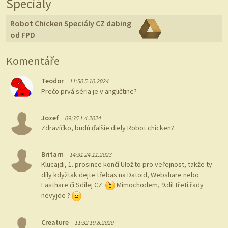
Speciály
Robot Chicken Speciály CZ dabing
od FPD
Komentáře
Teodor
11:50 5.10.2024
Prečo prvá séria je v angličtine?
Jozef
09:35 1.4.2024
Zdravíčko, budú ďalšie diely Robot chicken?
Britarn
14:31 24.11.2023
Klucajdi, 1. prosince končí Ulož.to pro veřejnost, takže ty
díly kdyžtak dejte třebas na Datoid, Webshare nebo
Fasthare či Sdilej CZ.
Mimochodem, 9.díl třetí řady
nevyjde ?
Creature
11:32 19.8.2020