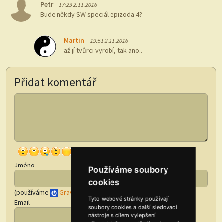
Petr
17:23 2.11.2016
Bude někdy SW speciál epizoda 4?
Martin
19:51 2.11.2016
až jí tvůrci vyrobí, tak ano..
Přidat komentář
Jméno
Používáme soubory
cookies
(používáme
Gravatar
)
Tyto webové stránky používají
Email
soubory cookies a další sledovací
nástroje s cílem vylepšení