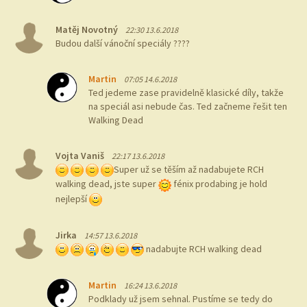
Matěj Novotný
22:30 13.6.2018
Budou další vánoční speciály ????
Martin
07:05 14.6.2018
Ted jedeme zase pravidelně klasické díly, takže
na speciál asi nebude čas. Ted začneme řešit ten
Walking Dead
Vojta Vaniš
22:17 13.6.2018
Super už se těším až nadabujete RCH
walking dead, jste super
fénix prodabing je hold
nejlepší
Jirka
14:57 13.6.2018
nadabujte RCH walking dead
Martin
16:24 13.6.2018
Podklady už jsem sehnal. Pustíme se tedy do