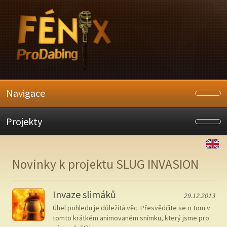
Navigace
Projekty
Novinky k projektu SLUG INVASION
Invaze slimáků
29.12.2013
Úhel pohledu je důležitá věc. Přesvědčíte se o tom v
tomto krátkém animovaném snímku, který jsme pro