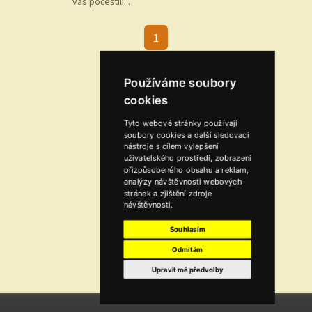
vás počeštili...
1
Používáme soubory
cookies
Tyto webové stránky používají
soubory cookies a další sledovací
nástroje s cílem vylepšení
uživatelského prostředí, zobrazení
přizpůsobeného obsahu a reklam,
analýzy návštěvnosti webových
stránek a zjištění zdroje
návštěvnosti.
Souhlasím
Odmítám
Upravit mé předvolby