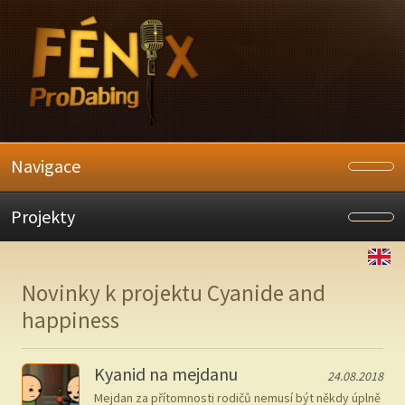
Navigace
Projekty
Novinky k projektu Cyanide and
happiness
Kyanid na mejdanu
24.08.2018
Mejdan za přítomnosti rodičů nemusí být někdy úplně