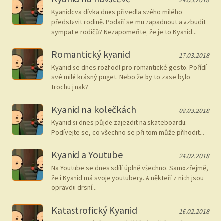
24.03.2018
Kyanidova dívka dnes přivedla svého milého
představit rodině. Podaří se mu zapadnout a vzbudit
sympatie rodičů? Nezapomeňte, že je to Kyanid...
Romantický kyanid
17.03.2018
Kyanid se dnes rozhodl pro romantické gesto. Pořídí
své milé krásný puget. Nebo že by to zase bylo
trochu jinak?
Kyanid na kolečkách
08.03.2018
Kyanid si dnes půjde zajezdit na skateboardu.
Podívejte se, co všechno se při tom může přihodit...
Kyanid a Youtube
24.02.2018
Na Youtube se dnes sdílí úplně všechno. Samozřejmě,
že i Kyanid má svoje youtubery. A někteří z nich jsou
opravdu drsní...
Katastrofický Kyanid
16.02.2018