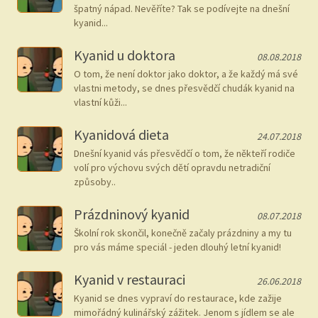
špatný nápad. Nevěříte? Tak se podívejte na dnešní
kyanid...
Kyanid u doktora
08.08.2018
O tom, že není doktor jako doktor, a že každý má své
vlastni metody, se dnes přesvědčí chudák kyanid na
vlastní kůži...
Kyanidová dieta
24.07.2018
Dnešní kyanid vás přesvědčí o tom, že někteří rodiče
volí pro výchovu svých dětí opravdu netradiční
způsoby..
Prázdninový kyanid
08.07.2018
Školní rok skončil, konečně začaly prázdniny a my tu
pro vás máme speciál - jeden dlouhý letní kyanid!
Kyanid v restauraci
26.06.2018
Kyanid se dnes vypraví do restaurace, kde zažije
mimořádný kulinářský zážitek. Jenom s jídlem se ale