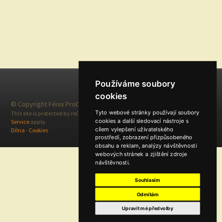
Používáme soubory
cookies
© Copyright Fénix ProDabing 2026
Tyto webové stránky používají soubory
This site is protected by reCAPTCHA and the Google
Privacy Policy
and
Terms of
cookies a další sledovací nástroje s
Service
apply.
cílem vylepšení uživatelského
Dílna
-
Cookies
prostředí, zobrazení přizpůsobeného
obsahu a reklam, analýzy návštěvnosti
webových stránek a zjištění zdroje
návštěvnosti.
Souhlasím
Odmítám
Upravit mé předvolby