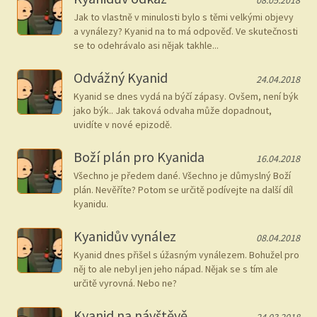
08.05.2018
Jak to vlastně v minulosti bylo s těmi velkými objevy
a vynálezy? Kyanid na to má odpověď. Ve skutečnosti
se to odehrávalo asi nějak takhle...
Odvážný Kyanid
24.04.2018
Kyanid se dnes vydá na býčí zápasy. Ovšem, není býk
jako býk.. Jak taková odvaha může dopadnout,
uvidíte v nové epizodě.
Boží plán pro Kyanida
16.04.2018
Všechno je předem dané. Všechno je důmyslný Boží
plán. Nevěříte? Potom se určitě podívejte na další díl
kyanidu.
Kyanidův vynález
08.04.2018
Kyanid dnes přišel s úžasným vynálezem. Bohužel pro
něj to ale nebyl jen jeho nápad. Nějak se s tím ale
určitě vyrovná. Nebo ne?
Kyanid na návštěvě