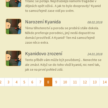
Titanic se potápí. Nejstrašnější námořní tragédie v
dějinách opět ožívá.. A jak to bylo doopravdy? Kyanid
to samozřejmě zase vidí po svém.
Narození Kyanida
08.02.2018
Téma těhotenství a porodu se probírá stále dokola.
Někdo preferuje porodnici, jiný nedá dopustit na
domácí prostředí. A Kyanid? Ten má samozřejmě
zase něco extra.
Kyanidovo zrození
24.01.2018
Tento příběh vám může být povědomý... Nenechte se
ale zmást. Když se do toho vloží kyanid, nic není tak,
jak se na první pohled zdá.
2
3
4
5
6
7
8
9
10
11
12
13
14