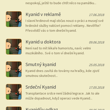
nespokojí, ještě to bude chtít něco na památku...
Kyanid v reklamě
17.06.2018
I slavní hrdinové mají občas nouzi o práci a musejí své
hrdinské služby nabízet pomocí reklamy.. Nevěříte?
Přesvědčí vás o tom dnešní kyanid.
Kyanid u doktora
09.06.2018
Není nad to mít lékaře humoristu, navíc velmi
muzikálního.. Své o tom ví dnešní kyanid.
Smutný kyanid
25.05.2018
Kyanid dnes zavítá do továrny na hračky, kde zjistí
smutnou skutečnost...
Srdeční Kyanid
17.05.2018
Transplantace srdce není žádná legrace. Jak to ale
může dopadnout, když operaci vede Kyanid...
Kyanidův odkaz