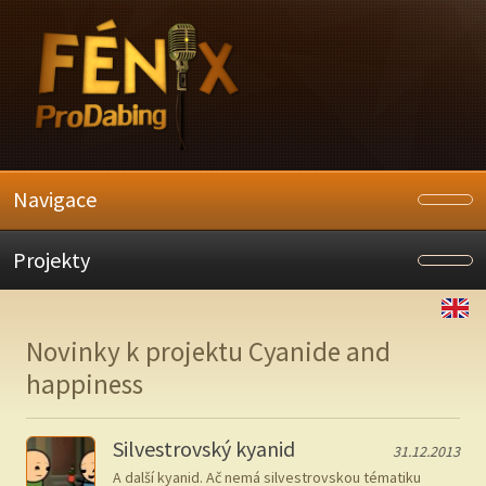
Navigace
Projekty
Novinky k projektu Cyanide and
happiness
Silvestrovský kyanid
31.12.2013
A další kyanid. Ač nemá silvestrovskou tématiku