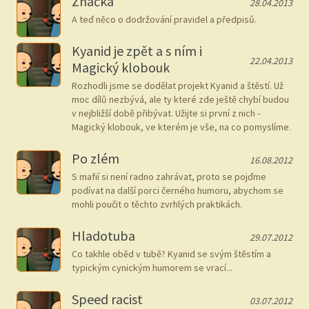
Značka
28.04.2013
A teď něco o dodržování pravidel a předpisů.
Kyanid je zpět a s ním i
22.04.2013
Magický klobouk
Rozhodli jsme se dodělat projekt Kyanid a štěstí. Už
moc dílů nezbývá, ale ty které zde ještě chybí budou
v nejbližší době přibývat. Užijte si první z nich -
Magický klobouk, ve kterém je vše, na co pomyslíme.
Po zlém
16.08.2012
S mafií si není radno zahrávat, proto se pojďme
podívat na další porci černého humoru, abychom se
mohli poučit o těchto zvrhlých praktikách.
Hladotuba
29.07.2012
Co takhle oběd v tubě? Kyanid se svým štěstím a
typickým cynickým humorem se vrací...
Speed racist
03.07.2012