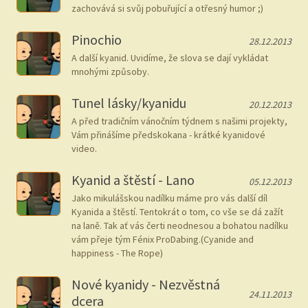
zachovává si svůj pobuřující a otřesný humor ;)
Pinochio
28.12.2013
A další kyanid. Uvidíme, že slova se dají vykládat
mnohými způsoby.
Tunel lásky/kyanidu
20.12.2013
A před tradičním vánočním týdnem s našimi projekty,
Vám přinášíme předskokana - krátké kyanidové
video.
Kyanid a štěstí - Lano
05.12.2013
Jako mikulášskou nadílku máme pro vás další díl
Kyanida a štěstí. Tentokrát o tom, co vše se dá zažít
na laně. Tak ať vás čerti neodnesou a bohatou nadílku
vám přeje tým Fénix ProDabing.(Cyanide and
happiness - The Rope)
Nové kyanidy - Nezvěstná
24.11.2013
dcera