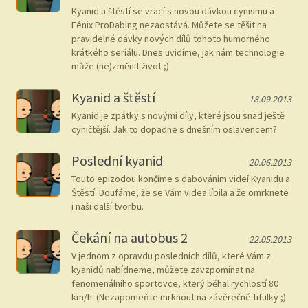
Kyanid a štěstí se vrací s novou dávkou cynismu a
Fénix ProDabing nezaostává. Můžete se těšit na
pravidelné dávky nových dílů tohoto humorného
krátkého seriálu. Dnes uvidíme, jak nám technologie
může (ne)změnit život ;)
Kyanid a štěstí
18.09.2013
Kyanid je zpátky s novými díly, které jsou snad ještě
cyničtější. Jak to dopadne s dnešním oslavencem?
Poslední kyanid
20.06.2013
Touto epizodou končíme s dabováním videí Kyanidu a
Štěstí. Doufáme, že se Vám videa líbila a že omrknete
i naši další tvorbu.
Čekání na autobus 2
22.05.2013
V jednom z opravdu posledních dílů, které Vám z
kyanidů nabídneme, můžete zavzpomínat na
fenomenálního sportovce, který běhal rychlostí 80
km/h. (Nezapomeňte mrknout na závěrečné titulky ;)