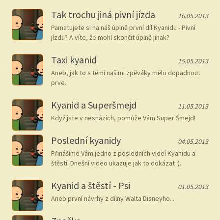
Tak trochu jiná pivní jízda
16.05.2013
Pamatujete si na náš úplně první díl Kyanidu - Pivní
jízdu? A víte, že mohl skončit úplně jinak?
Taxi kyanid
15.05.2013
Aneb, jak to s těmi našimi zpěváky mělo dopadnout
prve.
Kyanid a Superšmejd
11.05.2013
Když jste v nesnázích, pomůže Vám Super Šmejd!
Poslední kyanidy
04.05.2013
Přinášíme Vám jedno z posledních videí Kyanidu a
štěstí. Dnešní video ukazuje jak to dokázat :).
Kyanid a štěstí - Psi
01.05.2013
Aneb první návrhy z dílny Walta Disneyho...