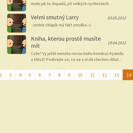
Aneb jak to dopadá, při velkých rychlostech.
Velmi smutný Larry
03.05.2012
...tenhle chlapík má fakt smolíka :-(
Kniha, kterou prostě musíte
19.04.2012
mít
Cože? Vy ještě nemáte novou knihu komiksů Kyanidu
a štěstí? Podívejte se, co se s ní dá všechno dělat...
2
3
4
5
6
7
8
9
10
11
12
13
14