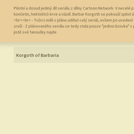
Pilotní a dosud jediný díl seriálu z dílny Cartoon Network. V nece
končetin, hektolitrů krve a násilí. Barbar Korgoth se pokouší splnit
<br><br> - Tvůrci měli v plánu udělat celý seriál, ovšem po uvedení 
zruší - Z plánovaného seriálu se tedy stala pouze "jednorázovka" v p
jistě své fanoušky najde
Korgoth of Barbaria