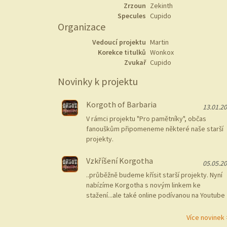
Zrzoun
Zekinth
Specules
Cupido
Organizace
Vedoucí projektu
Martin
Korekce titulků
Wonkox
Zvukař
Cupido
Novinky k projektu
Korgoth of Barbaria
13.01.2
V rámci projektu "Pro pamětníky", občas
fanouškům připomeneme některé naše starší
projekty.
Vzkříšení Korgotha
05.05.2
..průběžně budeme křísit starší projekty. Nyní
nabízíme Korgotha s novým linkem ke
stažení...ale také online podívanou na Youtube
Více novinek