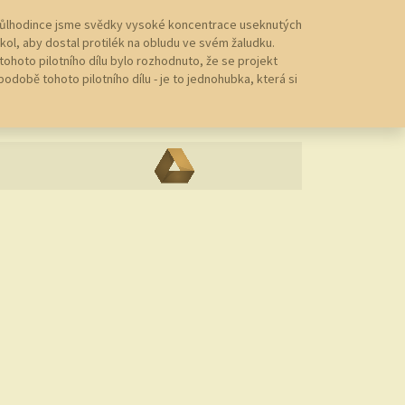
lé půlhodince jsme svědky vysoké koncentrace useknutých
 úkol, aby dostal protilék na obludu ve svém žaludku.
tohoto pilotního dílu bylo rozhodnuto, že se projekt
odobě tohoto pilotního dílu - je to jednohubka, která si