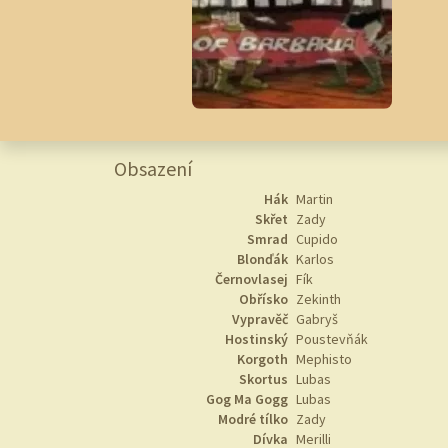
Obsazení
Hák
Martin
Skřet
Zady
Smrad
Cupido
Blonďák
Karlos
Černovlasej
Fík
Obřísko
Zekinth
Vypravěč
Gabryš
Hostinský
Poustevňák
Korgoth
Mephisto
Skortus
Lubas
Gog Ma Gogg
Lubas
Modré tílko
Zady
Dívka
Merilli