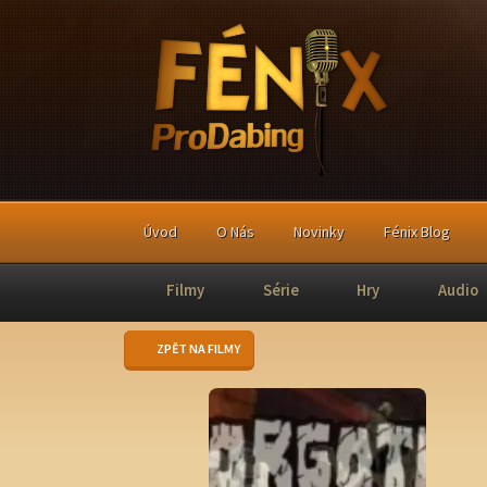
Úvod
O Nás
Novinky
Fénix Blog
Filmy
Série
Hry
Audio
ZPĚT NA FILMY