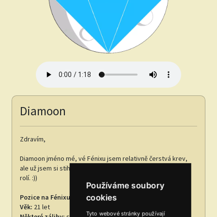
Diamoon
Zdravím,
Diamoon jméno mé, vé Fénixu jsem relativně čerstvá krev,
ale už jsem si stihnul střihnout více než 100 malých i velkých
rolí. :))
Používáme soubory
cookies
Pozice na Fénixu:
Dabér
Věk:
21 let
Tyto webové stránky používají
Některé záliby:
skládání hudby, skauting, programování,