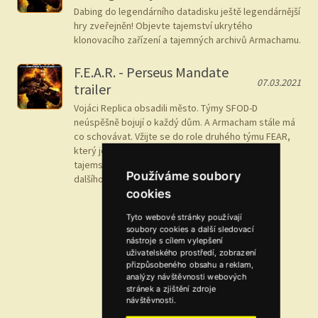
Dabing do legendárního datadisku ještě legendárnější
hry zveřejněn! Objevte tajemství ukrytého
klonovacího zařízení a tajemných archivů Armachamu.
F.E.A.R. - Perseus Mandate
07.03.2021
trailer
Vojáci Replica obsadili město. Týmy SFOD-D
neúspěšně bojují o každý dům. A Armacham stále má
co schovávat. Vžijte se do role druhého týmu FEAR,
který je vyslán do města Auburn odhalit skrytá
tajemství genetických pokusů, a možná i něčeho
Používáme soubory
dalšího...
cookies
1
Tyto webové stránky používají
soubory cookies a další sledovací
nástroje s cílem vylepšení
uživatelského prostředí, zobrazení
přizpůsobeného obsahu a reklam,
analýzy návštěvnosti webových
stránek a zjištění zdroje
návštěvnosti.