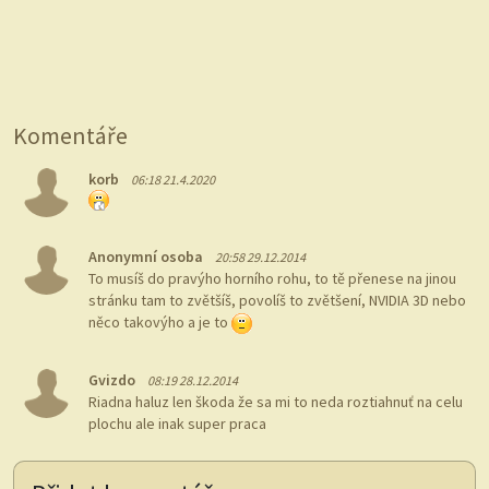
Komentáře
korb
06:18 21.4.2020
Anonymní osoba
20:58 29.12.2014
To musíš do pravýho horního rohu, to tě přenese na jinou
stránku tam to zvětšíš, povolíš to zvětšení, NVIDIA 3D nebo
něco takovýho a je to
Gvizdo
08:19 28.12.2014
Riadna haluz len škoda že sa mi to neda roztiahnuť na celu
plochu ale inak super praca