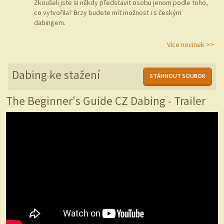
Zkoušeli jste si někdy představit osobu jenom podle toho,
co vytvořila? Brzy budete mít možnost i s českým
dabingem.
Více novinek >>
Dabing ke stažení
STÁHNOUT SOUBOR
The Beginner's Guide CZ Dabing - Trailer