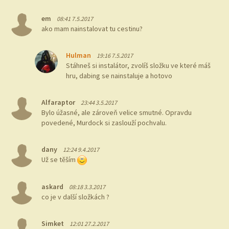
em
08:41 7.5.2017
ako mam nainstalovat tu cestinu?
Hulman
19:16 7.5.2017
Stáhneš si instalátor, zvolíš složku ve které máš
hru, dabing se nainstaluje a hotovo
Alfaraptor
23:44 3.5.2017
Bylo úžasné, ale zároveň velice smutné. Opravdu
povedené, Murdock si zaslouží pochvalu.
dany
12:24 9.4.2017
Už se těším
askard
08:18 3.3.2017
co je v další složkách ?
Simket
12:01 27.2.2017