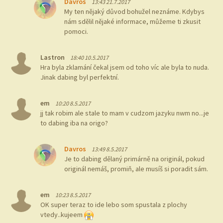
Davros
13:43 21.7.2017
My ten nějaký důvod bohužel neznáme. Kdybys
nám sdělil nějaké informace, můžeme ti zkusit
pomoci.
Lastron
18:40 10.5.2017
Hra byla zklamání čekal jsem od toho víc ale byla to nuda.
Jinak dabing byl perfektní.
em
10:20 8.5.2017
jj tak robim ale stale to mam v cudzom jazyku nwm no...je
to dabing iba na origo?
Davros
13:49 8.5.2017
Je to dabing dělaný primárně na originál, pokud
originál nemáš, promiň, ale musíš si poradit sám.
em
10:23 8.5.2017
OK super teraz to ide lebo som spustala z plochy
vtedy..kujeem