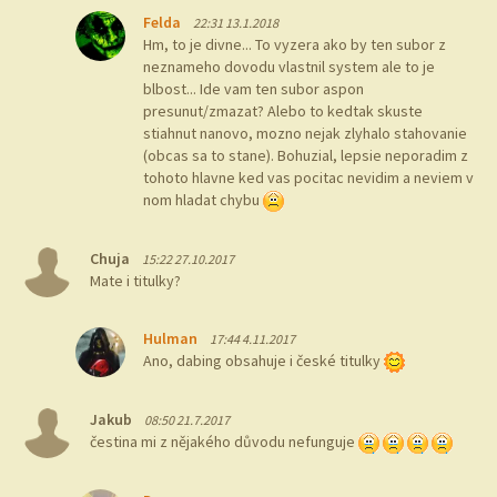
Felda
22:31 13.1.2018
Hm, to je divne... To vyzera ako by ten subor z
neznameho dovodu vlastnil system ale to je
blbost... Ide vam ten subor aspon
presunut/zmazat? Alebo to kedtak skuste
stiahnut nanovo, mozno nejak zlyhalo stahovanie
(obcas sa to stane). Bohuzial, lepsie neporadim z
tohoto hlavne ked vas pocitac nevidim a neviem v
nom hladat chybu
Chuja
15:22 27.10.2017
Mate i titulky?
Hulman
17:44 4.11.2017
Ano, dabing obsahuje i české titulky
Jakub
08:50 21.7.2017
čestina mi z nějakého důvodu nefunguje