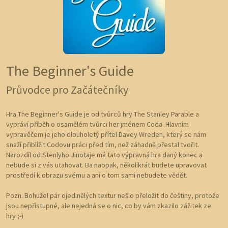
The Beginner's Guide
Průvodce pro Začátečníky
Hra The Beginner's Guide je od tvůrců hry The Stanley Parable a
vypráví příběh o osamělém tvůrci her jménem Coda. Hlavním
vypravěčem je jeho dlouholetý přítel Davey Wreden, který se nám
snaží přiblížit Codovu práci před tím, než záhadně přestal tvořit.
Narozdíl od Stenlyho Jinotaje má tato výpravná hra daný konec a
nebude si z vás utahovat. Ba naopak, několikrát budete upravovat
prostředí k obrazu svému a ani o tom sami nebudete vědět.
Pozn. Bohužel pár ojedinělých textur nešlo přeložit do češtiny, protože
jsou nepřístupné, ale nejedná se o nic, co by vám zkazilo zážitek ze
hry ;-)