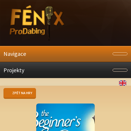
Navigace
Projekty
ZPĚT NA HRY