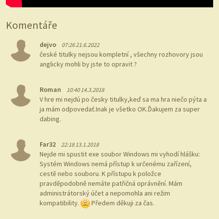
Komentáře
dejvo
07:26 21.6.2022
české titulky nejsou kompletní , všechny rozhovory jsou
anglicky mohli by jste to opravit ?
Roman
10:40 14.3.2018
V hre mi nejdú po česky titulky,keď sa ma hra niečo pýta a
ja mám odpovedať.Inak je všetko OK.Ďakujem za super
dabing.
Far32
22:18 13.1.2018
Nejde mi spustit exe soubor Windows mi vyhodí hlášku:
Systém Windows nemá přístup k určenému zařízení,
cestě nebo souboru. K přístupu k položce
pravděpodobně nemáte patřičná oprávnění. Mám
administrátorský účet a nepomohla ani režim
kompatibility.
Předem děkuji za čas.