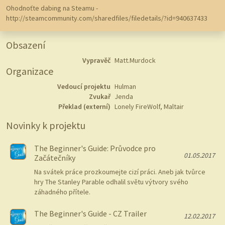
Ohodnoťte dabing na Steamu -
http://steamcommunity.com/sharedfiles/filedetails/?id=940637433
Obsazení
Vypravěč
Matt.Murdock
Organizace
Vedoucí projektu
Hulman
Zvukař
Jenda
Překlad (externí)
Lonely FireWolf, Maltair
Novinky k projektu
The Beginner's Guide: Průvodce pro
01.05.2017
Začátečníky
Na svátek práce prozkoumejte cizí práci. Aneb jak tvůrce
hry The Stanley Parable odhalil světu výtvory svého
záhadného přítele.
The Beginner's Guide - CZ Trailer
12.02.2017