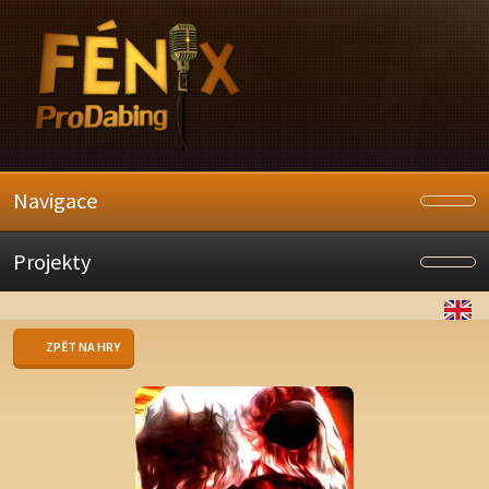
Navigace
Projekty
ZPĚT NA HRY