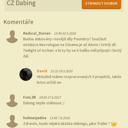
CZ Dabing
STÁHNOUT SOUBOR
Komentáře
Radical_Durian
13:40 10.5.2020
Budou dabovány i novější díly Peumbry? Součástí
instalace Necrologue na Steamu je už dávno i čvtrtý díl
Twilight of Archaic a brzy by se k balíku měl připojit i šestý
dál.
David
21:22 10.5.2020
Aktuálně máme rozpracovaných X projektů, takže
letos určitě ne.
FoxL3R
18:55 17.6.2017
Dabing nejde stáhnout :/
holmesjedna
13:45 7.6.2016
Zdravím, bude nějaká ukázka dabingu, jako Trailer ?