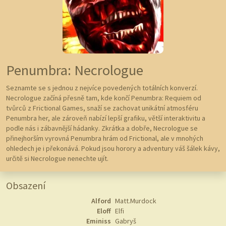
Penumbra: Necrologue
Seznamte se s jednou z nejvíce povedených totálních konverzí.
Necrologue začíná přesně tam, kde končí Penumbra: Requiem od
tvůrců z Frictional Games, snaží se zachovat unikátní atmosféru
Penumbra her, ale zároveň nabízí lepší grafiku, větší interaktivitu a
podle nás i zábavnější hádanky. Zkrátka a dobře, Necrologue se
přinejhorším vyrovná Penumbra hrám od Frictional, ale v mnohých
ohledech je i překonává. Pokud jsou horory a adventury váš šálek kávy,
určitě si Necrologue nenechte ujít.
Obsazení
Alford
Matt.Murdock
Eloff
Elfi
Eminiss
Gabryš