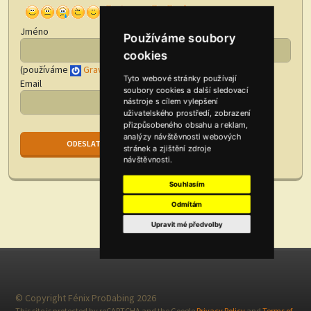
Jméno
Používáme soubory
cookies
(používáme
Gravatar
)
Tyto webové stránky používají
Email
soubory cookies a další sledovací
nástroje s cílem vylepšení
uživatelského prostředí, zobrazení
přizpůsobeného obsahu a reklam,
analýzy návštěvnosti webových
stránek a zjištění zdroje
návštěvnosti.
Souhlasím
Odmítám
Upravit mé předvolby
© Copyright Fénix ProDabing 2026
This site is protected by reCAPTCHA and the Google
Privacy Policy
and
Terms of