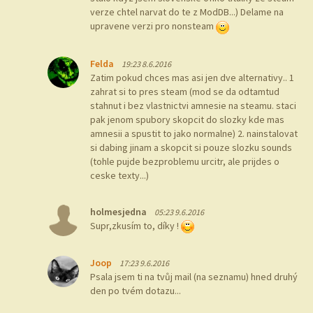
verze chtel narvat do te z ModDB...) Delame na
upravene verzi pro nonsteam
Felda
19:23 8.6.2016
Zatim pokud chces mas asi jen dve alternativy.. 1
zahrat si to pres steam (mod se da odtamtud
stahnut i bez vlastnictvi amnesie na steamu. staci
pak jenom spubory skopcit do slozky kde mas
amnesii a spustit to jako normalne) 2. nainstalovat
si dabing jinam a skopcit si pouze slozku sounds
(tohle pujde bezproblemu urcitr, ale prijdes o
ceske texty...)
holmesjedna
05:23 9.6.2016
Supr,zkusím to, díky !
Joop
17:23 9.6.2016
Psala jsem ti na tvůj mail (na seznamu) hned druhý
den po tvém dotazu...