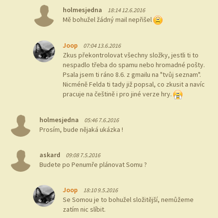
holmesjedna
18:14 12.6.2016
Mě bohužel žádný mail nepřišel
Joop
07:04 13.6.2016
Zkus překontrolovat všechny složky, jestli ti to
nespadlo třeba do spamu nebo hromadné pošty.
Psala jsem ti ráno 8.6. z gmailu na "tvůj seznam".
Nicméně Felda ti tady již popsal, co zkusit a navíc
pracuje na češtině i pro jiné verze hry.
holmesjedna
05:46 7.6.2016
Prosím, bude nějaká ukázka !
askard
09:08 7.5.2016
Budete po Penumře plánovat Somu ?
Joop
18:10 9.5.2016
Se Somou je to bohužel složitější, nemůžeme
zatím nic slíbit.