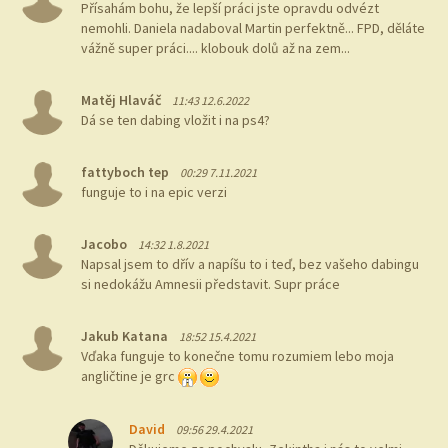
Přísahám bohu, že lepší práci jste opravdu odvézt
nemohli. Daniela nadaboval Martin perfektně... FPD, děláte
vážně super práci.... klobouk dolů až na zem...
Matěj Hlaváč
11:43 12.6.2022
Dá se ten dabing vložit i na ps4?
fattyboch tep
00:29 7.11.2021
funguje to i na epic verzi
Jacobo
14:32 1.8.2021
Napsal jsem to dřív a napíšu to i teď, bez vašeho dabingu
si nedokážu Amnesii představit. Supr práce
Jakub Katana
18:52 15.4.2021
Vďaka funguje to konečne tomu rozumiem lebo moja
angličtine je grc
David
09:56 29.4.2021