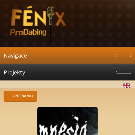
Navigace
Projekty
ZPĚT NA HRY