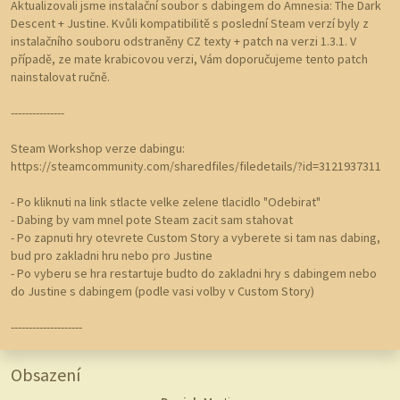
Aktualizovali jsme instalační soubor s dabingem do Amnesia: The Dark
Descent + Justine. Kvůli kompatibilitě s poslední Steam verzí byly z
instalačního souboru odstraněny CZ texty + patch na verzi 1.3.1. V
případě, ze mate krabicovou verzi, Vám doporučujeme tento patch
nainstalovat ručně.
---------------
Steam Workshop verze dabingu:
https://steamcommunity.com/sharedfiles/filedetails/?id=3121937311
- Po kliknuti na link stlacte velke zelene tlacidlo "Odebirat"
- Dabing by vam mnel pote Steam zacit sam stahovat
- Po zapnuti hry otevrete Custom Story a vyberete si tam nas dabing,
bud pro zakladni hru nebo pro Justine
- Po vyberu se hra restartuje budto do zakladni hry s dabingem nebo
do Justine s dabingem (podle vasi volby v Custom Story)
--------------------
Obsazení