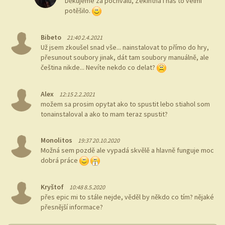
Děkujeme za pochvalu, Zekintha i nás to velmi
potěšilo.
Bibeto
21:40 2.4.2021
Už jsem zkoušel snad vše... nainstalovat to přímo do hry,
přesunout soubory jinak, dát tam soubory manuálně, ale
čeština nikde... Nevíte nekdo co delat?
Alex
12:15 2.2.2021
možem sa prosim opytat ako to spustit lebo stiahol som
tonainstaloval a ako to mam teraz spustit?
Monolitos
19:37 20.10.2020
Možná sem pozdě ale vypadá skvělě a hlavně funguje moc
dobrá práce
Kryštof
10:48 8.5.2020
přes epic mi to stále nejde, věděl by někdo co tím? nějaké
přesnější informace?