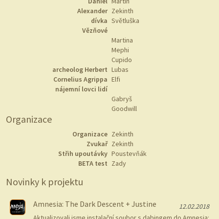
Daniel
Martin
Alexander
Zekinth
dívka
Světluška
Vězňové
Martina
Mephi
Cupido
archeolog Herbert
Lubas
Cornelius Agrippa
Elfi
nájemní lovci lidí
Gabryš
Goodwill
Organizace
Organizace
Zekinth
Zvukař
Zekinth
Střih upoutávky
Poustevňák
BETA test
Zady
Novinky k projektu
Amnesia: The Dark Descent + Justine
12.02.2018
Aktualizovali jsme instalační soubor s dabingem do Amnesia: