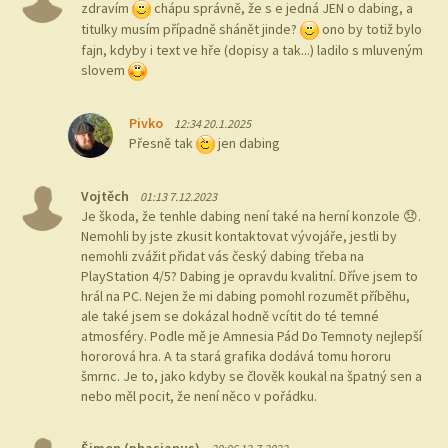
zdravím
chápu správně, že s e jedná JEN o dabing, a
titulky musím případně shánět jinde?
ono by totiž bylo
fajn, kdyby i text ve hře (dopisy a tak...) ladilo s mluveným
slovem
Pivko
12:34 20.1.2025
Přesně tak
jen dabing
Vojtěch
01:13 7.12.2023
Je škoda, že tenhle dabing není také na herní konzole 😞.
Nemohli by jste zkusit kontaktovat vývojáře, jestli by
nemohli zvážit přidat vás český dabing třeba na
PlayStation 4/5? Dabing je opravdu kvalitní. Dříve jsem to
hrál na PC. Nejen že mi dabing pomohl rozumět příběhu,
ale také jsem se dokázal hodně vcítit do té temné
atmosféry. Podle mě je Amnesia Pád Do Temnoty nejlepší
hororová hra. A ta stará grafika dodává tomu hororu
šmrnc. Je to, jako kdyby se člověk koukal na špatný sen a
nebo měl pocit, že není něco v pořádku.
Šimon (phasianus)