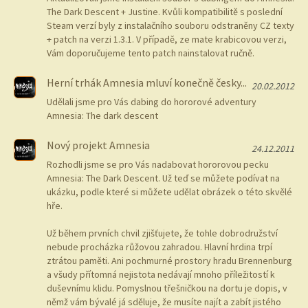
The Dark Descent + Justine. Kvůli kompatibilitě s poslední
Steam verzí byly z instalačního souboru odstraněny CZ texty
+ patch na verzi 1.3.1. V případě, ze mate krabicovou verzi,
Vám doporučujeme tento patch nainstalovat ručně.
Herní trhák Amnesia mluví konečně česky...
20.02.2012
Udělali jsme pro Vás dabing do hororové adventury
Amnesia: The dark descent
Nový projekt Amnesia
24.12.2011
Rozhodli jsme se pro Vás nadabovat hororovou pecku
Amnesia: The Dark Descent. Už teď se můžete podívat na
ukázku, podle které si můžete udělat obrázek o této skvělé
hře.
Už během prvních chvil zjišťujete, že tohle dobrodružství
nebude procházka růžovou zahradou. Hlavní hrdina trpí
ztrátou paměti. Ani pochmurné prostory hradu Brennenburg
a všudy přítomná nejistota nedávají mnoho příležitostí k
duševnímu klidu. Pomyslnou třešničkou na dortu je dopis, v
němž vám bývalé já sděluje, že musíte najít a zabít jistého