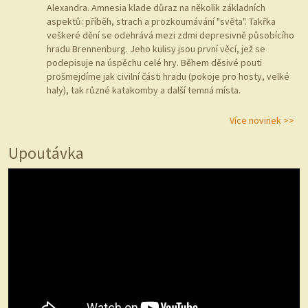
Alexandra. Amnesia klade důraz na několik základních
aspektů: příběh, strach a prozkoumávání "světa". Takřka
veškeré dění se odehrává mezi zdmi depresivně působícího
hradu Brennenburg. Jeho kulisy jsou první věcí, jež se
podepisuje na úspěchu celé hry. Během děsivé pouti
prošmejdíme jak civilní části hradu (pokoje pro hosty, velké
haly), tak různé katakomby a další temná místa.
Více novinek >>
Upoutávka