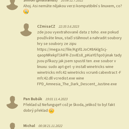
20:06 12.7.2022
Ahoj. Asi nemáte nějakou verzi kompatibilní s linuxem, co?
CZmisaCZ
22:35 3.6.2023
zde jsou vyextrahované data z toho .exe pokud
používáte linux, stačí stáhnout a nahradit soubory
hry se soubory ze zipu
https://mega.nz/file/KgVl1JoC#8AklgScj-
qaopNRekpT1kIFR-ZovIEs8_pKiaYEfqo0 jinak tady
jsou příkazy jak jsem spustil ten .exe soubor v
linuxu: sudo apt-get -y install winetricks wine
winetricks mfc42 winetricks vcrun6 cabextract -F
mfc42.dll vcredist.exe wine
FPD_Amnesia_The_Dark_Descent_Justine.exe
Pan Bubák
19:01 11.4.2023
Překlad už Nefunguje!! což je škoda, jelikož to byl fakt
dobrý překlad
Michal
00:38 21.11.2022