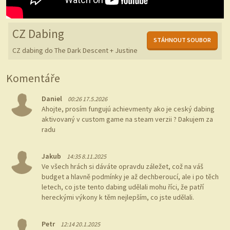
CZ Dabing
STÁHNOUT SOUBOR
CZ dabing do The Dark Descent + Justine
Komentáře
Daniel
00:26 17.5.2026
Ahojte, prosím fungujú achievmenty ako je ceský dabing
aktivovaný v custom game na steam verzii ? Dakujem za
radu
Jakub
14:35 8.11.2025
Ve všech hrách si dáváte opravdu záležet, což na váš
budget a hlavně podmínky je až dechberoucí, ale i po těch
letech, co jste tento dabing udělali mohu říci, že patří
hereckými výkony k těm nejlepším, co jste udělali.
Petr
12:14 20.1.2025