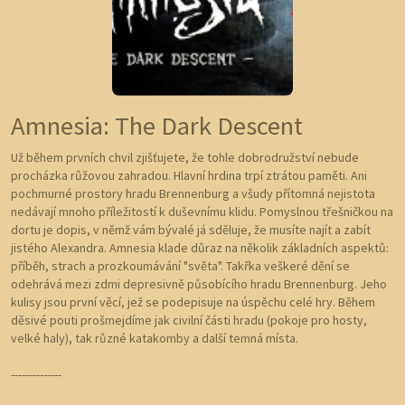
Amnesia: The Dark Descent
Už během prvních chvil zjišťujete, že tohle dobrodružství nebude
procházka růžovou zahradou. Hlavní hrdina trpí ztrátou paměti. Ani
pochmurné prostory hradu Brennenburg a všudy přítomná nejistota
nedávají mnoho příležitostí k duševnímu klidu. Pomyslnou třešničkou na
dortu je dopis, v němž vám bývalé já sděluje, že musíte najít a zabít
jistého Alexandra. Amnesia klade důraz na několik základních aspektů:
příběh, strach a prozkoumávání "světa". Takřka veškeré dění se
odehrává mezi zdmi depresivně působícího hradu Brennenburg. Jeho
kulisy jsou první věcí, jež se podepisuje na úspěchu celé hry. Během
děsivé pouti prošmejdíme jak civilní části hradu (pokoje pro hosty,
velké haly), tak různé katakomby a další temná místa.
--------------