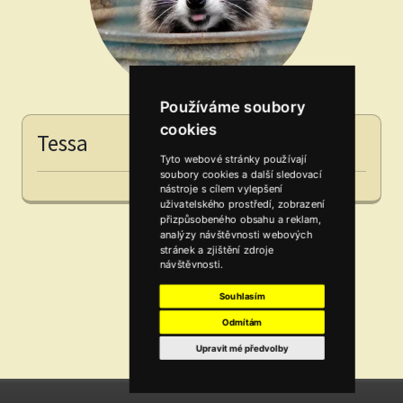
Používáme soubory
cookies
Tessa
Tyto webové stránky používají
soubory cookies a další sledovací
nástroje s cílem vylepšení
uživatelského prostředí, zobrazení
přizpůsobeného obsahu a reklam,
analýzy návštěvnosti webových
stránek a zjištění zdroje
návštěvnosti.
Souhlasím
Odmítám
Upravit mé předvolby