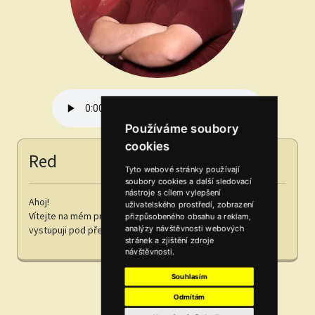
Používáme soubory
cookies
Red
Tyto webové stránky používají
soubory cookies a další sledovací
nástroje s cílem vylepšení
Ahoj!
uživatelského prostředí, zobrazení
Vítejte na mém profilu. Jmenuji se Jakub a na internetu
přizpůsobeného obsahu a reklam,
analýzy návštěvnosti webových
vystupuji pod přezdívkou Redlightning.
stránek a zjištění zdroje
návštěvnosti.
Souhlasím
Odmítám