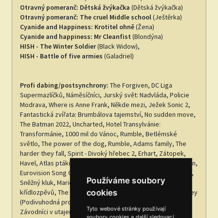
Otravný pomeranč: Dětská žvýkačka
(Dětská žvýkačka)
Otravný pomeranč: The cruel Middle school
(Ještěrka)
Cyanide and Happiness: Krotitel ohně
(Žena)
Cyanide and happiness: Mr Cleanfist
(Blondýna)
HISH - The Winter Soldier
(Black Widow),
HISH - Battle of five armies
(Galadriel)
Profi dabing/postsynchrony:
The Forgiven, DC Liga
Supermazlíčků, Náměsíčníci, Jurský svět: Nadvláda, Policie
Modrava, Where is Anne Frank, Někde mezi, Ježek Sonic 2,
Fantastická zvířata: Brumbálova tajemství, No sudden move,
The Batman 2022, Uncharted, Hotel Transylvánie:
Transformánie, 1000 mil do Vánoc, Rumble, Betlémské
světlo, The power of the dog, Rumble, Adams family, The
harder they fall, Spirit - Divoký hřebec 2, Erhart, Zátopek,
Havel, Atlas ptáků, Joker, Enola Holmes, You, Wonderwoman,
Eurovision Song Contest: The Story of Fire Saga, Babyboss,
Používáme soubory
Sněžný kluk, Marie Terezie II, Dračí záchranáři: Tajemství
cookies
křídlozpěvů, The Willoughbys, Trolls World Tour, Birds of Prey
(Podivuhodná proměna Harley Quinn), Rychle a zběsile:
Tyto webové stránky používají
Závodníci v utajení, Dolittle, Sonic the Hedgehog, Llama
soubory cookies a další sledovací