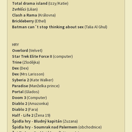
Total drama island
(Izzy/Katie)
Zvrhlíci
(Lilian)
Clash a Rama
(Královna)
Brickleberry
(Ethel)
Batman can´t stop thinking about sex
(Talia Al Ghul)
HRY
Overlord
(Velvet)
Star Trek Elite Force II
(computer)
Trine
(Zlodějka)
Dex
(Dex)
Dex
(Mrs Larisson)
Syberia 2
(Kate Walker)
Paradise
(Manželka prince)
Portal
(Glados)
Doom 3
(Computer)
Diablo 2
(Amazonka)
Diablo 2
(Fara)
Half - Life 2
(Žena 19)
Špidla hry - Bludný kapitán
(Zuzana)
Špidla hry - Soumrak nad Palermem
(obchodnice)