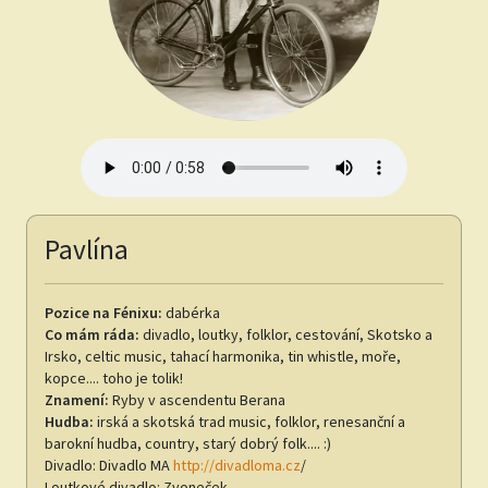
Pavlína
Pozice na Fénixu:
dabérka
Co mám ráda:
divadlo, loutky, folklor, cestování, Skotsko a
Irsko, celtic music, tahací harmonika, tin whistle, moře,
kopce.... toho je tolik!
Znamení:
Ryby v ascendentu Berana
Hudba:
irská a skotská trad music, folklor, renesanční a
barokní hudba, country, starý dobrý folk.... :)
Divadlo: Divadlo MA
http://divadloma.cz
/
Loutkové divadlo: Zvoneček