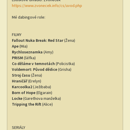
https://www.zvonecek.info/cs/uvod.php
Mé dabingové role:
FILMY
Fallout Nuka Break: Red Star
(Žena)
Ape
(Mia)
Rychloseznamka
(Amy)
PRISM
(šéfka)
Co děláme v temnotách
(Policistka)
Voldemort: Původ dědice
(Grisha)
Stroj času
(Žena)
Hraničář
(Erelyn)
Karcoolka2
(Ježibaba)
Born of Hope
(Elgarain)
Locke
(Garethova manželka)
Tripping the Rift
(Alice)
SERIÁLY