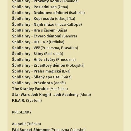
Špidla hry - Prokletý horník
(Amanda)
Špidla hry - Poslední sen
(žena)
Špidla hry - Drákulovo dědictví
(Isabella)
Špidla hry - Kopí osudu
(odbojářka)
Špidla hry - Najdi múzu
(múza Kalliope)
Špidla hry - Hra s časem
(Dáša)
Špidla hry - Čtvero démonů
(Sandra)
Špidla hry - HD 1 a 2
(Hrdinka)
Špidla hry - Věž
(Princezna, Prasátko)
Špidla hry - Stíny
(Paní stínů)
Špidla hry - Hněv stvůry
(Princezna)
Špidla hry - Zrcadlový démon
(Pokojská)
Špidla hry - Praha magická
(Eva)
Špidla hry - Šílený spasitel
(Sára)
Špidla hry - Prázdnota
(Anděl)
The Stanley Parable
(Manželka)
Star Wars Jedi Knight: Jedi Academy
(Alora)
F.E.A.R.
(System)
KRESLENKY
Au poil!
(Rtěnka)
Pád Sunset Shimmer
(Princezna Celestie)