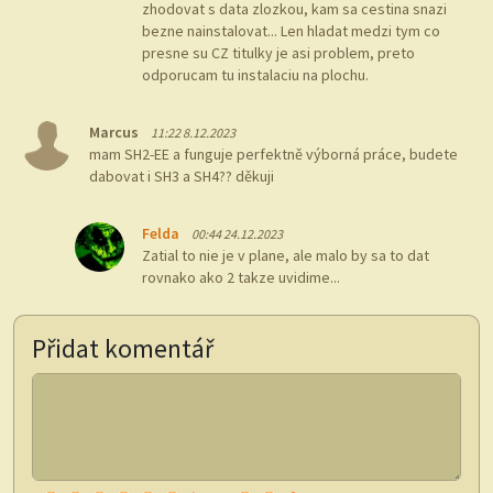
zhodovat s data zlozkou, kam sa cestina snazi
bezne nainstalovat... Len hladat medzi tym co
presne su CZ titulky je asi problem, preto
odporucam tu instalaciu na plochu.
Marcus
11:22 8.12.2023
mam SH2-EE a funguje perfektně výborná práce, budete
dabovat i SH3 a SH4?? děkuji
Felda
00:44 24.12.2023
Zatial to nie je v plane, ale malo by sa to dat
rovnako ako 2 takze uvidime...
Přidat komentář