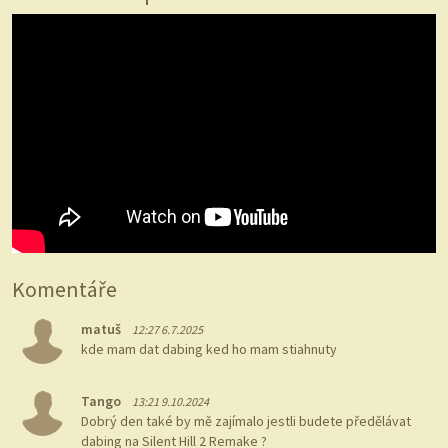
Komentáře
matuš
12:27 6.7.2025
kde mam dat dabing ked ho mam stiahnuty
Tango
13:21 9.10.2024
Dobrý den také by mě zajímalo jestli budete předělávat
dabing na Silent Hill 2 Remake ?