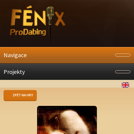
Navigace
Projekty
ZPĚT NA HRY