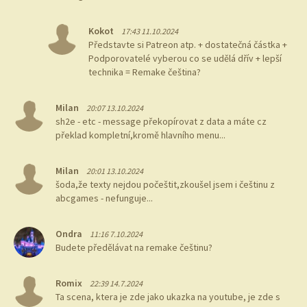
Kokot
17:43 11.10.2024
Představte si Patreon atp. + dostatečná částka +
Podporovatelé vyberou co se udělá dřív + lepší
technika = Remake čeština?
Milan
20:07 13.10.2024
sh2e - etc - message překopírovat z data a máte cz
překlad kompletní,kromě hlavního menu...
Milan
20:01 13.10.2024
šoda,že texty nejdou počeštit,zkoušel jsem i češtinu z
abcgames - nefunguje...
Ondra
11:16 7.10.2024
Budete předělávat na remake češtinu?
Romix
22:39 14.7.2024
Ta scena, ktera je zde jako ukazka na youtube, je zde s