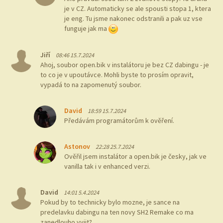
je v CZ. Automaticky se ale spousti stopa 1, ktera
je eng. Tu jsme nakonec odstranili a pak uz vse
funguje jak ma
Jiří
08:46 15.7.2024
Ahoj, soubor open.bik v instalátoru je bez CZ dabingu - je
to co je v upoutávce. Mohli byste to prosím opravit,
vypadá to na zapomenutý soubor.
David
18:59 15.7.2024
Předávám programátorům k ověření.
Astonov
22:28 25.7.2024
Ověřil jsem instalátor a open.bik je česky, jak ve
vanilla tak i v enhanced verzi.
David
14:01 5.4.2024
Pokud by to technicky bylo mozne, je sance na
predelavku dabingu na ten novy SH2 Remake co ma
zanedlouho vyjit?