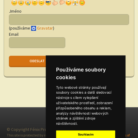
Jméno
(používáme
Gravatar
)
Email
Používáme soubory
cookies
Tyto webové stránky používají
soubory cookies a další sledovací
nástroje s cílem vylepšení
uživatelského prostředí, zobrazení
přizpůsobeného obsahu a reklam,
analýzy návštěvnosti webových
stránek a zjištění zdroje
návštěvnosti.
© Copyright Fénix ProDabing 2026
Souhlasím
This site is protected by reCAPTCHA and the Google
Privacy Policy
and
Terms of