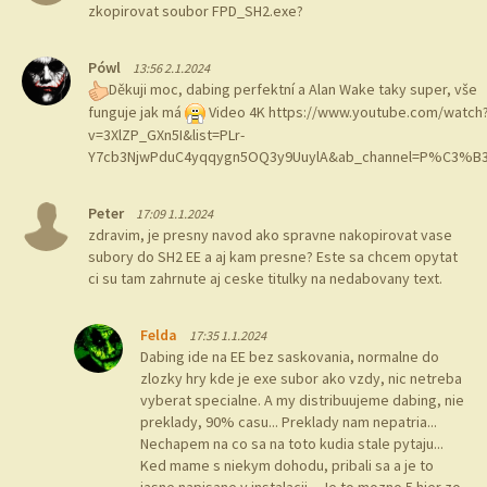
zkopirovat soubor FPD_SH2.exe?
Pówl
13:56 2.1.2024
Děkuji moc, dabing perfektní a Alan Wake taky super, vše
funguje jak má
Video 4K https://www.youtube.com/watch
v=3XlZP_GXn5I&list=PLr-
Y7cb3NjwPduC4yqqygn5OQ3y9UuylA&ab_channel=P%C3%B
Peter
17:09 1.1.2024
zdravim, je presny navod ako spravne nakopirovat vase
subory do SH2 EE a aj kam presne? Este sa chcem opytat
ci su tam zahrnute aj ceske titulky na nedabovany text.
Felda
17:35 1.1.2024
Dabing ide na EE bez saskovania, normalne do
zlozky hry kde je exe subor ako vzdy, nic netreba
vyberat specialne. A my distribuujeme dabing, nie
preklady, 90% casu... Preklady nam nepatria...
Nechapem na co sa na toto kudia stale pytaju...
Ked mame s niekym dohodu, pribali sa a je to
jasne napisane v instalacii... Je to mozno 5 hier zo