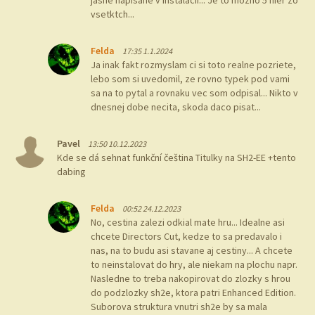
vsetktch...
Felda
17:35 1.1.2024
Ja inak fakt rozmyslam ci si toto realne pozriete,
lebo som si uvedomil, ze rovno typek pod vami
sa na to pytal a rovnaku vec som odpisal... Nikto v
dnesnej dobe necita, skoda daco pisat...
Pavel
13:50 10.12.2023
Kde se dá sehnat funkční čeština Titulky na SH2-EE +tento
dabing
Felda
00:52 24.12.2023
No, cestina zalezi odkial mate hru... Idealne asi
chcete Directors Cut, kedze to sa predavalo i
nas, na to budu asi stavane aj cestiny... A chcete
to neinstalovat do hry, ale niekam na plochu napr.
Nasledne to treba nakopirovat do zlozky s hrou
do podzlozky sh2e, ktora patri Enhanced Edition.
Suborova struktura vnutri sh2e by sa mala